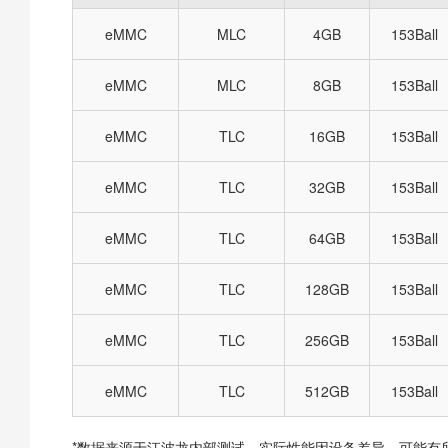
eMMC
MLC
4GB
153Ball
eMMC
MLC
8GB
153Ball
eMMC
TLC
16GB
153Ball
eMMC
TLC
32GB
153Ball
eMMC
TLC
64GB
153Ball
eMMC
TLC
128GB
153Ball
eMMC
TLC
256GB
153Ball
eMMC
TLC
512GB
153Ball
*数据来源于江波龙内部测试，实际性能因设备差异，可能有