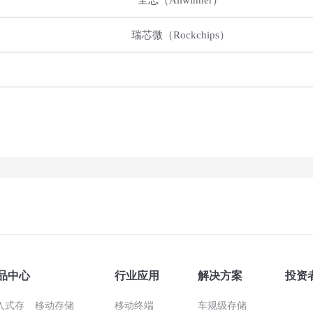
全
志（
Allwinner
）
瑞芯微（
Rockchips
）
品中心
行业应用
解决方案
投资
入式存
移动存储
移动终端
车规级存储