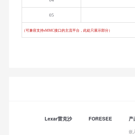
04
05
（可兼容支持
eMMC
接口的主流平台，此处只展示
部分）
Lexar雷克沙
FORESEE
产
嵌