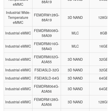
88A19
eMMC
Industrial Wide-
FEMDRW128G-
Temperature
3D NAND
128GB
88A19
eMMC
FEMDRM008G-
Industrial eMMC
MLC
8GB
58A39
FEMDRM016G-
Industrial eMMC
MLC
16GB
58A43
FEMDRM032G-
Industrial eMMC
3D NAND
32GB
A3A55
Industrial eMMC
FSEIASLD-32G
3D NAND
32GB
Industrial eMMC
FSEIASLD-64G
3D NAND
64GB
FEMDRM064G-
Industrial eMMC
3D NAND
64GB
A3A56
FEMDRM128G-
Industrial eMMC
3D NAND
128GB
A3A56