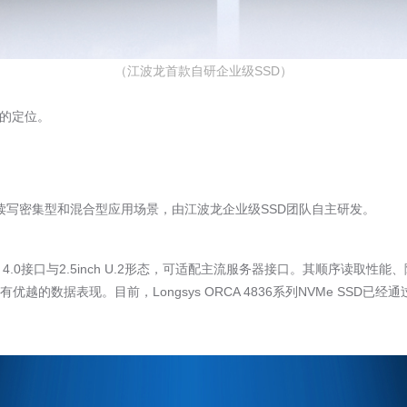
（江波龙首款自研企业级
SSD
）
的定位。
读写密集型和混合型应用场景，由江波龙企业级
SSD
团队自主研发。
 4.0
接口与
2.5inch U.2
形态，可适配主流服务器接口。其顺序读取性能、
有优越的数据表现。目前，
Longsys ORCA 4836
系列
NVMe SSD
已经通