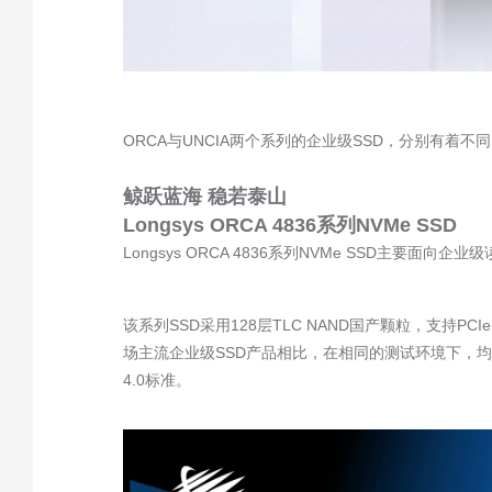
ORCA
与
UNCIA
两个系列的企业级
SSD
，分别有着不同
鲸跃蓝海 稳若泰山
Longsys ORCA 4836
系列
NVMe SSD
Longsys ORCA 4836
系列
NVMe SSD
主要面向企业级
该系列
SSD
采用
128
层
TLC NAND
国产颗粒，支持
PCIe
场主流企业级
SSD
产品相比，在相同的测试环境下，均
4.0
标准。