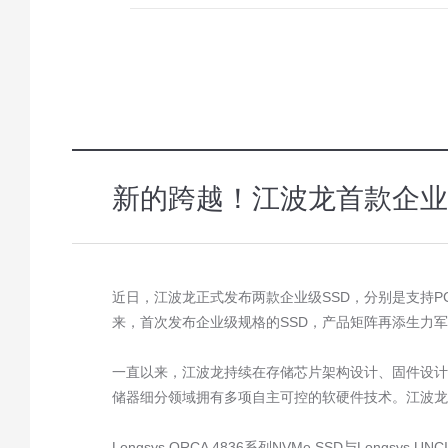
新的跨越！江波龙首款企业
近日，江波龙正式发布两款企业级
SSD
，分别是支持
PC
来，首次发布企业级规格的
SSD
，产品矩阵再添生力军
一直以来，江波龙持续在存储芯片架构设计、固件设计
储器细分领域拥有多项自主可控的软硬件技术。江波龙
Longsys ORCA 4836
系列
NVMe SSD
与
Longsys UNCI