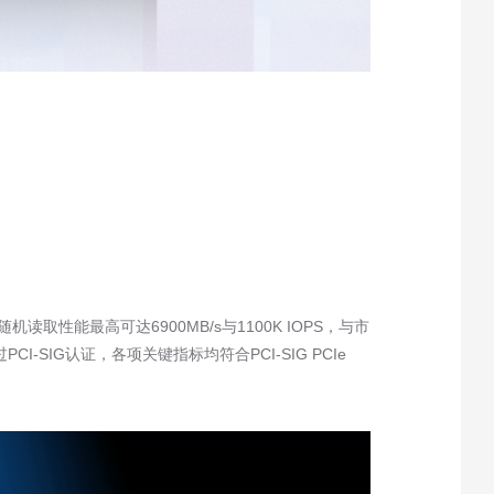
随机读取性能最高可达
6900MB/s
与
1100K IOPS
，与市
过
PCI-SIG
认证，各项关键指标均符合
PCI-SIG PCIe