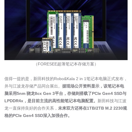
（
FORESEE
超薄笔记本存储方案）
值得一提的是，新田科技的
Robo&Kala 2 in 1
笔记本电脑正式发布，
并与江波龙存储产品同台展出。
据现场公开资料显示，该笔记本电
脑采用
5nm
骁龙
8cx Gen 3
平台，存储则搭载了
PCIe Gen4 SSD
与
LPDDR4x
，是目前主流的高性能笔记本电脑配置。
新田科技与江波
龙一直保持良好的合作关系，
未来双方还将在
1TB/2TB M.2 2230
规
格的
PCIe Gen4 SSD
深入加强合作。