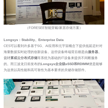
（
FORESEE
智能穿戴
/
家居存储方案）
Longsys
：
Stability
、
Enterprise Data
CES
可以看到许多基于
5G
、
AI
应用和元宇宙概念下提供低延迟针对
海量数据实时处理的创新设备。这些设备终端背后都是由
服务器、
云计算或云分布式存储
等系统为基础的
IT
设备来提供不间断服务
的。而江波龙日前发布的
Longsys
企业级
eSSD
和
RDIMM
便是能够
为这类以高性能和高可靠性为基本要求的关键存储部件。