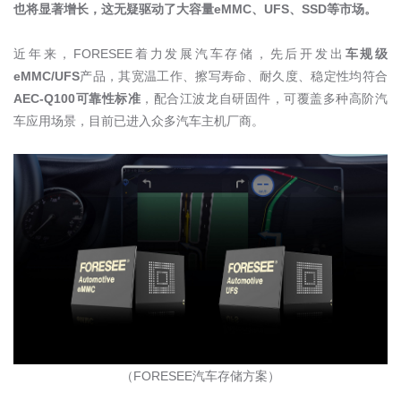
也将显著增长，这无疑驱动了大容量
eMMC
、
UFS
、
SSD
等市场。
近年来，
FORESEE
着力发展汽车存储，先后开发出
车规级
eMMC/UFS
产品，其宽温工作、擦写寿命、耐久度、稳定性均符合
AEC-Q100
可靠性标准
，配合江波龙自研固件，可覆盖多种高阶汽
车应用场景，目前已进入众多汽车主机厂商。
（
FORESEE
汽车存储方案）