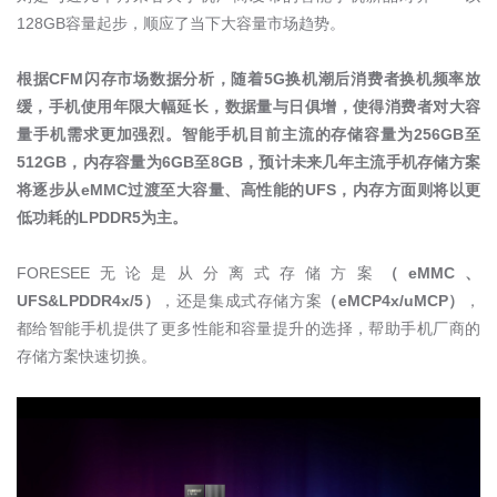
128GB
容量起步，顺应了当下大容量市场趋势。
根据
CFM
闪存市场数据分析，随着
5G
换机潮后消费者换机频率放
缓，手机使用年限大幅延长，数据量与日俱增，使得消费者对大容
量手机需求更加强烈。智能手机目前主流的存储容量为
256GB
至
512GB
，内存容量为
6GB
至
8GB
，预计未来几年主流手机存储方案
将逐步从
eMMC
过渡至大容量、高性能的
UFS
，内存方面则将以更
低功耗的
LPDDR5
为主。
FORESEE
无论是从分离式存储方案
（
eMMC
、
UFS&LPDDR4x/5
）
，还是集成式存储方案
（
eMCP4x/uMCP
）
，
都给智能手机提供了更多性能和容量提升的选择，帮助手机厂商的
存储方案快速切换。