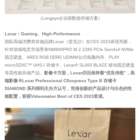
（
Longsys
企业级数据存储方案）
Lexar
：
Gaming
、
High-Performance
国际高端消费类存储品牌
Lexar
（雷克沙）在
CES 2023
表现亮眼，
针对游戏电竞市场带来
NM800PRO M.2 2280 PCIe Gen4x4 NVMe
固态硬盘、
ARES RGB DDR5 UDIMM
台式电脑内存、
PLAY
microSDXC
™
UHS-I
存储卡、
Lexar® SL660 BLAZE
移动固态硬盘
等高性能存储产品。
影像卡方面，
Lexar
仍旧保持着“优良传统”，高
端影像卡
Lexar Professional CEexpress Type B
存储卡
DIAMOND
系列得到主办方认可，凭借创新的产品设计与出色的性
能配置，斩获
Videomaker Best of CES 2023
奖项。