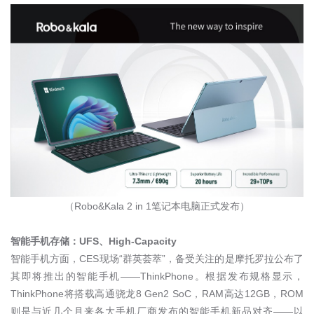
（
Robo&Kala 2 in 1
笔记本电脑正式发布）
智能手机存储：
UFS
、
High-Capacity
智能手机方面，
CES
现场“群英荟萃”，备受关注的是摩托罗拉公布了
其即将推出的智能手机——
ThinkPhone
。根据发布规格显示，
ThinkPhone
将搭载高通骁龙
8 Gen2 SoC
，
RAM
高达
12GB
，
ROM
则是与近几个月来各大手机厂商发布的智能手机新品对齐——以