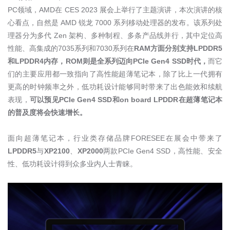
PC
领域，
AMD
在
CES 2023
展会上举行了主题演讲，本次演讲的核
心看点，自然是
AMD
锐龙
7000
系列移动处理器的发布。该系列处
理器分为多代
Zen
架构、多种制程、多条产品线并行，其中定位高
性能、高集成的
7035
系列和
7030
系列在
RAM
方面分别支持
LPDDR5
和
LPDDR4
内存，
ROM
则是全系列迈向
PCIe Gen4 SSD
时代，
而它
们的主要应用都一致指向了高性能超薄笔记本，除了比上一代拥有
更高的时钟频率之外，低功耗设计能够同时带来了出色能效和续航
表现，
可以预见
PCIe Gen4 SSD
和
on board LPDDR
在超薄笔记本
的普及度将会快速增长。
面向超薄笔记本，行业类存储品牌
FORESEE
在展会中带来了
LPDDR5
与
XP2100
、
XP2000
两款
PCIe Gen4 SSD
，高性能、安全
性、低功耗设计得到众多业内人士青睐。