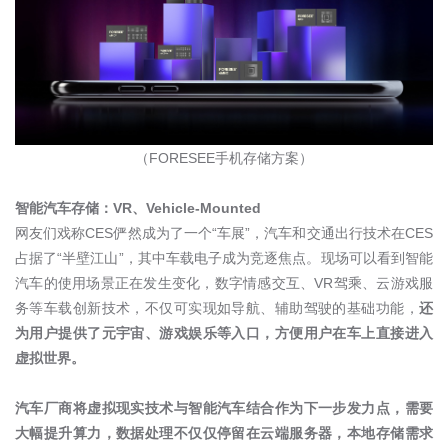
（
FORESEE
手机存储方案）
智能汽车存储：
VR
、
Vehicle-Mounted
网友们戏称
CES
俨然成为了一个“车展”，汽车和交通出行技术在
CES
占据了“半壁江山”，其中车载电子成为竞逐焦点。现场可以看到智能
汽车的使用场景正在发生变化，数字情感交互、
VR
驾乘、云游戏服
务等车载创新技术，不仅可实现如导航、辅助驾驶的基础功能，
还
为用户提供了元宇宙、游戏娱乐等入口，方便用户在车上直接进入
虚拟世界。
汽车厂商将虚拟现实技术与智能汽车结合作为下一步发力点，需要
大幅提升算力，数据处理不仅仅停留在云端服务器，本地存储需求