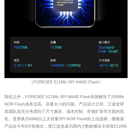
（
FORESEE 512Mb SPI NAND Flash
）
除此之外，
FORESEE 512Mb SPI NAND Flash
有效解决了
256Mb
NOR Flash
成本过高、容量太小的问题。产品设计之初，江波龙研
发团队就充分考虑到了尺寸兼容、成本控制、存储扩容等方面的优
化，是替换
256Mb
以上大容量
SPI NOR Flash
的上佳选择。随着该
产品在今年
8
月份推出，使江波龙成为国内少数能够自主研发
512Mb