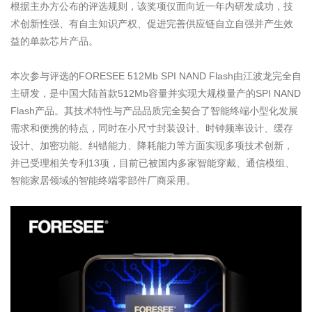
根据主办方公布的评选规则，该奖项仅面向近一年内研发成功，技
术创新性强、有自主知识产权、促进完善供应链自立自强并产生效
益的单款芯片产品。
本次参与评选的
FORESEE 512Mb SPI NAND Flash
由江波龙完全自
主研发，是中国大陆首款
512Mb
容量并实现大规模量产的
SPI NAND
Flash
产品。其技术特性与产品品质完全契合了智能终端小型化发展
需求和便携的特点，同时在小尺寸封装设计、时钟频率设计、缓存
设计、加密功能、纠错能力、降耗能力等方面实现多项技术创新，
并已受理相关专利
13
项，目前已被国内多家智能穿戴、通信模组、
智能家居领域的智能终端零部件厂商采用。